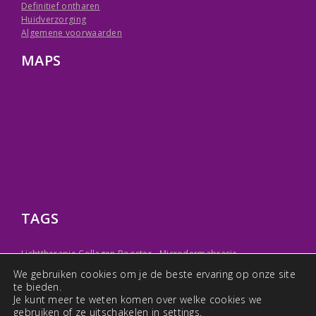
Definitief ontharen
Huidverzorging
Algemene voorwaarden
MAPS
TAGS
Lichttherapie Collagen Booster -
Microdermabrasie -
Blendtherapie -
Meso therapie -
Anti-aging stimulatietherapie -
We gebruiken cookies om je de beste ervaring op onze site
Ontharen met IPL Flitslicht -
Super Modellage: een intensieve
te bieden.
beauty boost -
Seizoensbehandelingen
Je kunt meer te weten komen over welke cookies we
gebruiken of ze uitschakelen in
settings
.