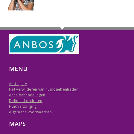
MENU
Anti-aging
Het verwijderen van huidoneffenheden
Acne behandelingen
Definitief ontharen
Huidverzorging
Algemene voorwaarden
MAPS